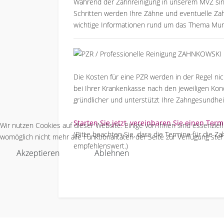
Während der Zahnreinigung in unserem MVZ sind
Schritten werden Ihre Zähne und eventuelle Zah
wichtige Informationen rund um das Thema Mu
Die Kosten für eine PZR werden in der Regel ni
bei Ihrer Krankenkasse nach den jeweiligen Kond
gründlicher und unterstützt Ihre Zahngesundhei
Starten Sie jetzt, vereinbaren Sie einen Term
Wir nutzen Cookies auf dieser Website. Einige von ihnen sind essenziel
(Bitte beachten Sie, dass die Termine für die
womöglich nicht mehr alle Funktionalitäten der Seite zur Verfügung ste
empfehlenswert.)
Akzeptieren
Ablehnen