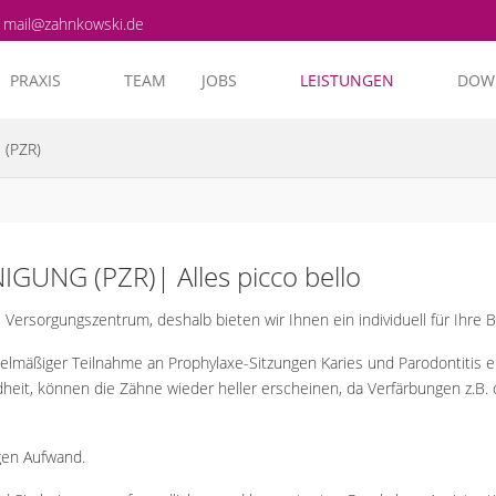
mail@zahnkowski.de
PRAXIS
TEAM
JOBS
LEISTUNGEN
DOW
 (PZR)
UNG (PZR)| Alles picco bello
es Versorgungszentrum, deshalb bieten wir Ihnen ein individuell für Ihr
gelmäßiger Teilnahme an Prophylaxe-Sitzungen Karies und Parodontitis 
dheit, können die Zähne wieder heller erscheinen, da Verfärbungen z.B
gen Aufwand.