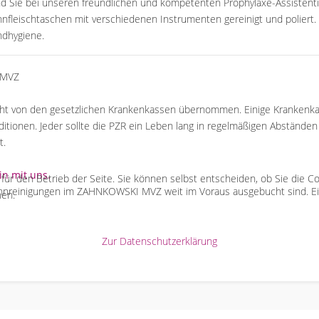
 Sie bei unseren freundlichen und kompetenten Prophylaxe-Assistenti
nfleischtaschen mit verschiedenen Instrumenten gereinigt und poliert
ndhygiene.
cht von den gesetzlichen Krankenkassen übernommen. Einige Krankenkas
itionen. Jeder sollte die PZR ein Leben lang in regelmäßigen Abständen 
t.
in mit uns.
l für den Betrieb der Seite. Sie können selbst entscheiden, ob Sie die 
 Zahnreinigungen im ZAHNKOWSKI MVZ weit im Voraus ausgebucht sind. E
hen.
Zur Datenschutzerklärung